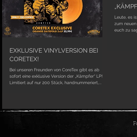
„KÄMPF
Leute, es i
zum neuen 
euch zu sag
EXKLUSIVE VINYLVERSION BEI
CORETEX!
Bei unseren Freunden von CoreTex gibt es ab
sofort eine exklusive Version der „Kämpfer“ LP!
Limitiert auf nur 200 Stück, handnummeriert,...
F