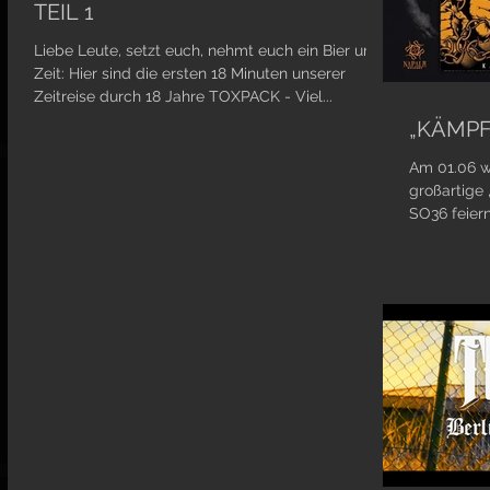
TEIL 1
Liebe Leute, setzt euch, nehmt euch ein Bier und
Zeit: Hier sind die ersten 18 Minuten unserer
Zeitreise durch 18 Jahre TOXPACK - Viel...
„KÄMPF
Am 01.06 wo
großartige
SO36 feiern