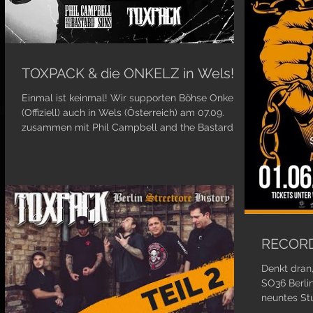
TOXPACK & die ONKELZ in Wels!
Einmal ist keinmal! Wir supporten Böhse Onkelz
(Offiziell) auch in Wels (Österreich) am 07.09.
zusammen mit Phil Campbell and the Bastard...
RECORD
Denkt dran
SO36 Berli
neuntes St