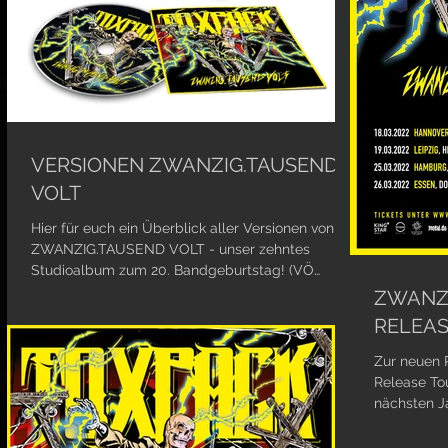
VERSIONEN ZWANZIG.TAUSEND
VOLT
Hier für euch ein Überblick aller Versionen von
ZWANZIG.TAUSEND VOLT - unser zehntes
Studioalbum zum 20. Bandgeburtstag! (VÖ
28.01.22) ...
ZWANZI
RELEAS
Zur neuen P
Release Tou
nächsten J
rocken...