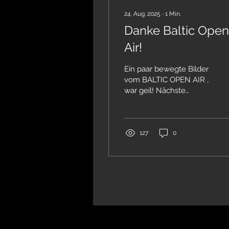
24. Aug. 2025
∙
1
Min.
Danke Baltic Open
Air!
Ein paar bewegte Bilder
vom BALTIC OPEN AIR ,
war geil! Nächste
Shows: 10.10. Lübeck –
Rider's Café 11.10. Leipzig
– Hellraiser 25.10....
127
0