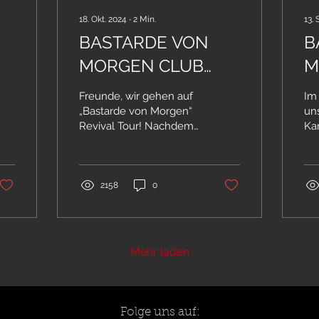
18. Okt. 2024
∙
2
Min.
13. 
BASTARDE VON
B
MORGEN CLUB
M
TOUR 2025
R
Freunde, wir gehen auf
Im
„Bastarde von Morgen“
un
Revival Tour! Nachdem
Ka
die Show in Essen am
Ba
08.11. innerhalb von nur
Ein
ein paar Tagen...
wa
uns 
2158
0
Mehr laden
Folge uns auf: