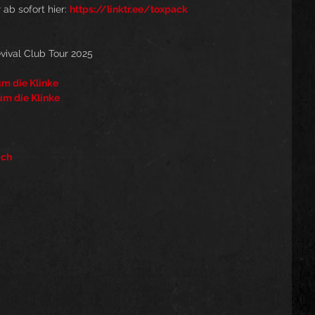
ab sofort hier: 
https://linktr.ee/toxpack
vival Club Tour 2025
m die Klinke
m die Klinke
uch