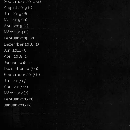
September 2019
(4)
4 Beiträge
August 2019
(1)
1 Beitrag
Juni 2019
(6)
6 Beiträge
Mai 2019
(11)
11 Beiträge
April 2019
(4)
4 Beiträge
März 2019
(2)
2 Beiträge
Februar 2019
(2)
2 Beiträge
Dezember 2018
(2)
2 Beiträge
Juni 2018
(3)
3 Beiträge
April 2018
(1)
1 Beitrag
Januar 2018
(1)
1 Beitrag
Dezember 2017
(1)
1 Beitrag
September 2017
(1)
1 Beitrag
Juni 2017
(3)
3 Beiträge
April 2017
(4)
4 Beiträge
März 2017
(7)
7 Beiträge
Februar 2017
(1)
1 Beitrag
Januar 2017
(2)
2 Beiträge
F