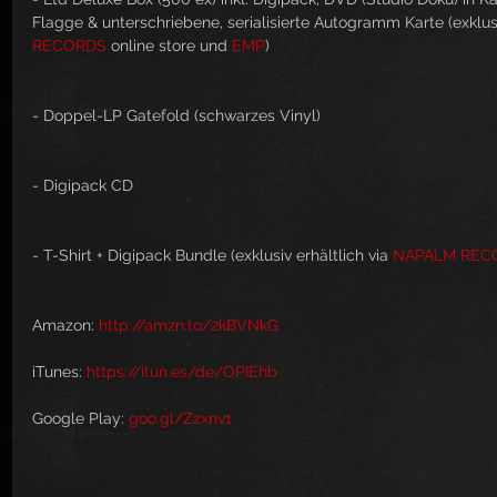
Flagge & unterschriebene, serialisierte Autogramm Karte (exklusiv
RECORDS
 online store und 
EMP
)
- Doppel-LP Gatefold (schwarzes Vinyl)
- Digipack CD
- T-Shirt + Digipack Bundle (exklusiv erhältlich via 
NAPALM REC
Amazon: 
http://amzn.to/2kBVNkG
iTunes: 
https://itun.es/de/OPIEhb
Google Play: 
goo.gl/Zzxnv1