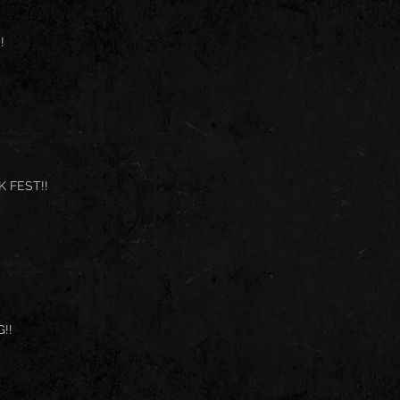
!
 FEST!!
!!