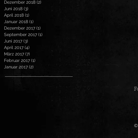
Dezember 2018
(2)
2 Beiträge
Juni 2018
(3)
3 Beiträge
April 2018
(1)
1 Beitrag
Januar 2018
(1)
1 Beitrag
Dezember 2017
(1)
1 Beitrag
September 2017
(1)
1 Beitrag
Juni 2017
(3)
3 Beiträge
April 2017
(4)
4 Beiträge
März 2017
(7)
7 Beiträge
Februar 2017
(1)
1 Beitrag
Januar 2017
(2)
2 Beiträge
F
©