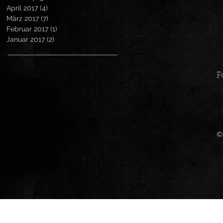
April 2017
(4)
4 Beiträge
März 2017
(7)
7 Beiträge
Februar 2017
(1)
1 Beitrag
Januar 2017
(2)
2 Beiträge
F
©