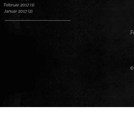
Februar 2017
(1)
1 Beitrag
Januar 2017
(2)
2 Beiträge
F
©