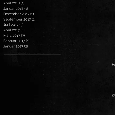
April 2018
(1)
1 Beitrag
Januar 2018
(1)
1 Beitrag
Dezember 2017
(1)
1 Beitrag
September 2017
(1)
1 Beitrag
Juni 2017
(3)
3 Beiträge
April 2017
(4)
4 Beiträge
März 2017
(7)
7 Beiträge
Februar 2017
(1)
1 Beitrag
Januar 2017
(2)
2 Beiträge
F
©