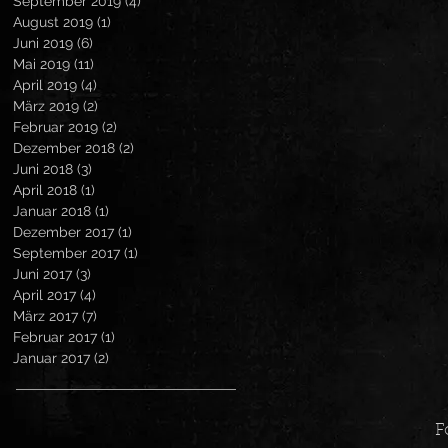
September 2019
(4)
4 Beiträge
August 2019
(1)
1 Beitrag
Juni 2019
(6)
6 Beiträge
Mai 2019
(11)
11 Beiträge
April 2019
(4)
4 Beiträge
März 2019
(2)
2 Beiträge
Februar 2019
(2)
2 Beiträge
Dezember 2018
(2)
2 Beiträge
Juni 2018
(3)
3 Beiträge
April 2018
(1)
1 Beitrag
Januar 2018
(1)
1 Beitrag
Dezember 2017
(1)
1 Beitrag
September 2017
(1)
1 Beitrag
Juni 2017
(3)
3 Beiträge
April 2017
(4)
4 Beiträge
März 2017
(7)
7 Beiträge
Februar 2017
(1)
1 Beitrag
Januar 2017
(2)
2 Beiträge
F